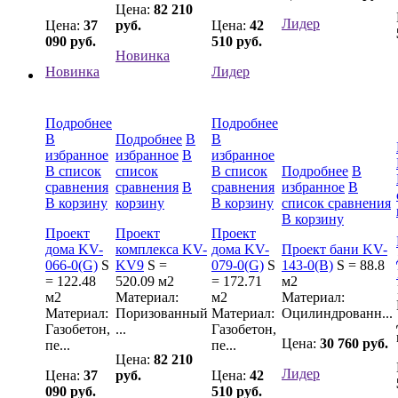
Цена:
82 210
Лидер
Цена:
37
руб.
Цена:
42
090 руб.
510 руб.
Новинка
Новинка
Лидер
Подробнее
Подробнее
В
Подробнее
В
В
избранное
избранное
В
избранное
В список
список
В список
Подробнее
В
сравнения
сравнения
В
сравнения
избранное
В
В корзину
корзину
В корзину
список сравнения
В корзину
Проект
Проект
Проект
дома KV-
комплекса KV-
дома KV-
Проект бани KV-
066-0(G)
S
KV9
S =
079-0(G)
S
143-0(B)
S = 88.8
= 122.48
520.09 м2
= 172.71
м2
м2
Материал:
м2
Материал:
Материал:
Поризованный
Материал:
Оцилиндрованн...
Газобетон,
...
Газобетон,
Цена:
30 760 руб.
пе...
пе...
Цена:
82 210
Лидер
Цена:
37
руб.
Цена:
42
090 руб.
510 руб.