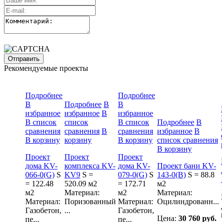
Рекомендуемые проекты
Подробнее
Подробнее
В
Подробнее
В
В
избранное
избранное
В
избранное
В список
список
В список
Подробнее
В
сравнения
сравнения
В
сравнения
избранное
В
В корзину
корзину
В корзину
список сравнения
В корзину
Проект
Проект
Проект
дома KV-
комплекса KV-
дома KV-
Проект бани KV-
066-0(G)
S
KV9
S =
079-0(G)
S
143-0(B)
S = 88.8
= 122.48
520.09 м2
= 172.71
м2
м2
Материал:
м2
Материал:
Материал:
Поризованный
Материал:
Оцилиндрованн...
Газобетон,
...
Газобетон,
Цена:
30 760 руб.
пе...
пе...