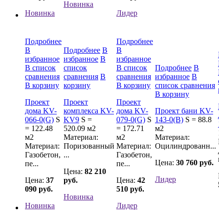
Новинка
Новинка
Лидер
Подробнее
Подробнее
В
Подробнее
В
В
избранное
избранное
В
избранное
В список
список
В список
Подробнее
В
сравнения
сравнения
В
сравнения
избранное
В
В корзину
корзину
В корзину
список сравнения
В корзину
Проект
Проект
Проект
дома KV-
комплекса KV-
дома KV-
Проект бани KV-
066-0(G)
S
KV9
S =
079-0(G)
S
143-0(B)
S = 88.8
= 122.48
520.09 м2
= 172.71
м2
м2
Материал:
м2
Материал:
Материал:
Поризованный
Материал:
Оцилиндрованн...
Газобетон,
...
Газобетон,
Цена:
30 760 руб.
пе...
пе...
Цена:
82 210
Лидер
Цена:
37
руб.
Цена:
42
090 руб.
510 руб.
Новинка
Новинка
Лидер