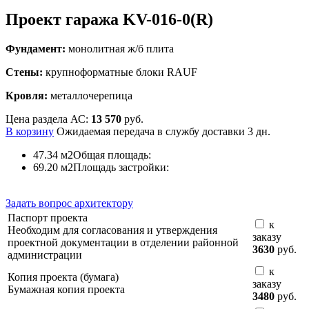
Проект гаража KV-016-0(R)
Фундамент:
монолитная ж/б плита
Стены:
крупноформатные блоки RAUF
Кровля:
металлочерепица
Цена раздела АС:
13 570
руб.
В корзину
Ожидаемая передача в службу доставки
3 дн.
47.34 м2
Общая площадь:
69.20 м2
Площадь застройки:
Задать вопрос архитектору
Паспорт проекта
к
Необходим для согласования и утверждения
заказу
проектной документации в отделении районной
3630
руб.
администрации
к
Копия проекта (бумага)
заказу
Бумажная копия проекта
3480
руб.